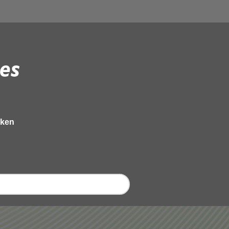
es
eken