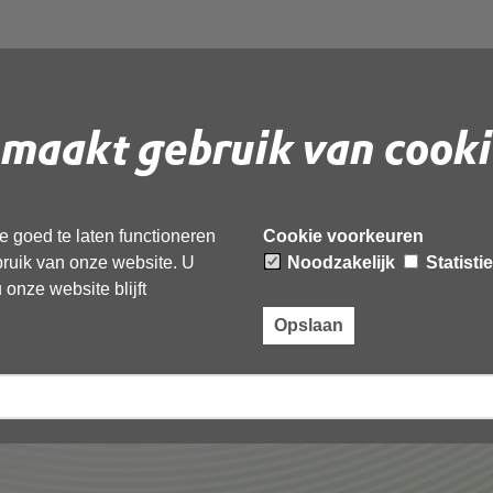
r Hollands Kroon
maakt gebruik van cooki
F
document te downloaden.
 goed te laten functioneren
Cookie voorkeuren
ebruik van onze website. U
Noodzakelijk
Statisti
ds Kroon Schagen’,
onze website blijft
Opslaan
Laatst gewijzigd: 31 mei 2018