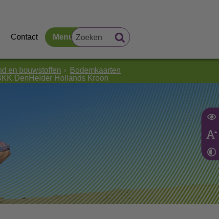
Contact
Menu
nd en bouwstoffen
Bodemkaarten
BKK DenHelder Hollands Kroon