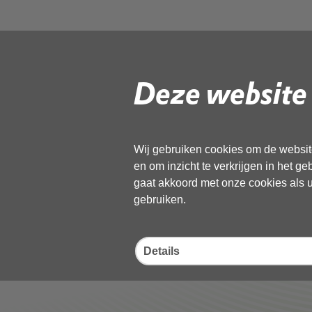
BKK DenHelde
Schagen
Deze website 
Volg de onderstaande link om het
PD
Wij gebruiken cookies om de website
en om inzicht te verkrijgen in het g
Download ‘BKK DenHelder Hollan
gaat akkoord met onze cookies als u 
31 mei 2018,
pdf
, 20MB
gebruiken.
Deel deze pagina
Details