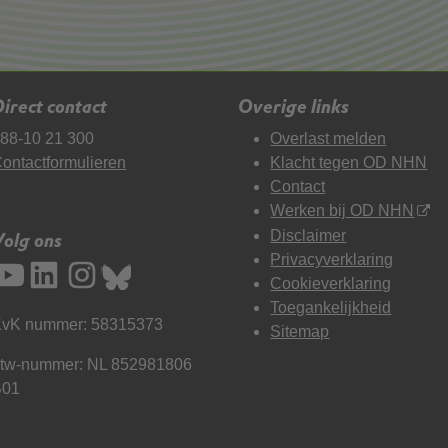
irect contact
Overige links
88-10 21 300
Overlast melden
ontactformulieren
Klacht tegen OD NHN
Contact
Werken bij OD NHN
Disclaimer
Volg ons
Privacyverklaring
Cookieverklaring
Toegankelijkheid
vK nummer: 58315373
Sitemap
tw-nummer: NL 852981806
B01