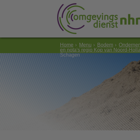
Home
Menu
Bodem
Onderne
en nota's regio Kop van Noord-Holl
Schagen