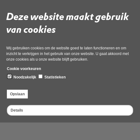
Vergunning aanvragen, wijzigen, verlengen of intrekken
Deze website maakt gebruik
Startmelding of rapportage indienen
van cookies
Klachten of meldingen
Meestgestelde vragen
Wij gebruiken cookies om de website goed te laten functioneren en om
inzicht te verkrijgen in het gebruik van onze website. U gaat akkoord met
Bescherming natuurgebieden
onze cookies als u onze website blijft gebruiken.
Cookie voorkeuren
Informatie over natuurgebieden
Noodzakelijk
Statistieken
Vergunning aanvragen
Vliegen met een drone
Opslaan
Evenementen en vuurwerk
Details
Stiltegebieden