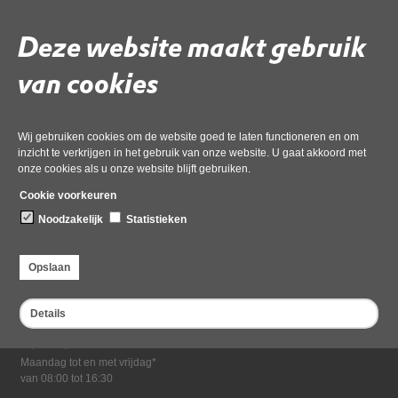
Download ‘Vraag en antwoord Rode lijst-soorten’,
pdf
, 125kB
Deze website maakt gebruik
van cookies
Deel deze pagina
Wij gebruiken cookies om de website goed te laten functioneren en om
inzicht te verkrijgen in het gebruik van onze website. U gaat akkoord met
onze cookies als u onze website blijft gebruiken.
Cookie voorkeuren
Noodzakelijk
Statistieken
Bezoekadres
Opslaan
Dampten 2, 1624 NR Hoorn
Postadres
Details
Postbus 2095, 1620 EB Hoorn
Openingstijden kantoor
Maandag tot en met vrijdag*
van 08:00 tot 16:30