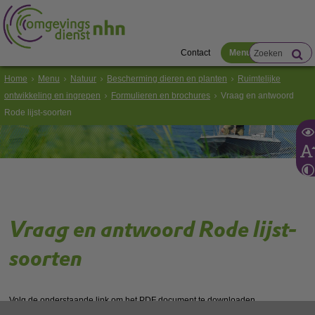
Contact
Menu
Home
Menu
Natuur
Bescherming dieren en planten
Ruimtelijke
ontwikkeling en ingrepen
Formulieren en brochures
Vraag en antwoord
Rode lijst-soorten
Vraag en antwoord Rode lijst-
soorten
Volg de onderstaande link om het
PDF
document te downloaden.