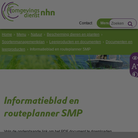
Contact
Menu
Home
Menu
Natuur
Bescherming dieren en planten
Soortenmanagementplan
Leerproducten en documenten
Documenten en
leerproducten
Informatieblad en routeplanner SMP
Informatieblad en
routeplanner SMP
Volg de onderstaande link om het
PDF
document te downloaden.