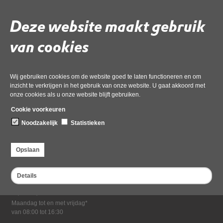
Download ‘Informatieblad en routeplanner SMP’,
pdf
, 763kB
Deze website maakt gebruik
van cookies
Deel deze pagina
Wij gebruiken cookies om de website goed te laten functioneren en om
inzicht te verkrijgen in het gebruik van onze website. U gaat akkoord met
onze cookies als u onze website blijft gebruiken.
Cookie voorkeuren
Noodzakelijk
Statistieken
Bezoekadres
Opslaan
Dampten 2, 1624 NR Hoorn
Postadres
Details
Postbus 2095, 1620 EB Hoorn
Openingstijden kantoor
Maandag tot en met vrijdag*
van 08:00 tot 16:30