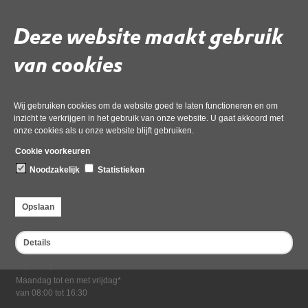
Download ‘Natuurvriendelijk isoleren (april)’,
pdf
, 148kB
Deze website maakt gebruik
van cookies
Deel deze pagina
Wij gebruiken cookies om de website goed te laten functioneren en om
inzicht te verkrijgen in het gebruik van onze website. U gaat akkoord met
onze cookies als u onze website blijft gebruiken.
Cookie voorkeuren
Noodzakelijk
Statistieken
Bezoekadres
Opslaan
Dampten 2, 1624 NR Hoorn
Postadres
Details
Postbus 2095, 1620 EB Hoorn
Openingstijden kantoor
Maandag tot en met vrijdag*
van 08:00 tot 16:30