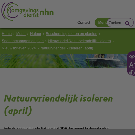
Contact
Menu
Home
Menu
Natuur
Bescherming dieren en planten
Soortenmanagementplan
Nieuwsbrief Natuurvriendelijk isoleren
Nieuwsbrieven 2024
Natuurvriendelijk isoleren (april)
Natuurvriendelijk isoleren
(april)
Volg de onderstaande link om het
PDF
document te downloaden.