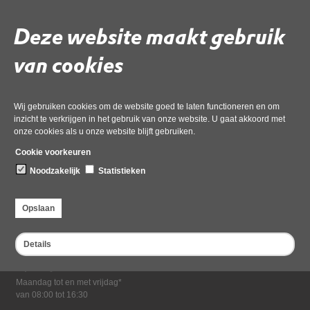
Download ‘Natuurvriendelijk isoleren (maart)’,
pdf
, 146kB
Deze website maakt gebruik
van cookies
Deel deze pagina
Wij gebruiken cookies om de website goed te laten functioneren en om
inzicht te verkrijgen in het gebruik van onze website. U gaat akkoord met
onze cookies als u onze website blijft gebruiken.
Cookie voorkeuren
Noodzakelijk
Statistieken
Bezoekadres
Opslaan
Dampten 2, 1624 NR Hoorn
Postadres
Details
Postbus 2095, 1620 EB Hoorn
Openingstijden kantoor
Maandag tot en met vrijdag*
van 08:00 tot 16:30