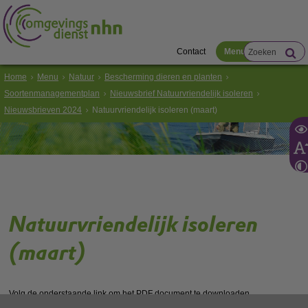
Contact
Menu
Home
Menu
Natuur
Bescherming dieren en planten
Soortenmanagementplan
Nieuwsbrief Natuurvriendelijk isoleren
Nieuwsbrieven 2024
Natuurvriendelijk isoleren (maart)
Natuurvriendelijk isoleren
(maart)
Volg de onderstaande link om het
PDF
document te downloaden.