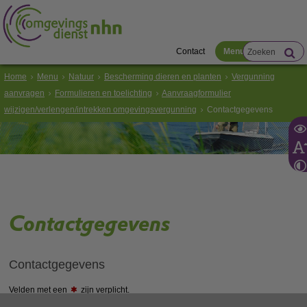
Contact
Menu
Home
Menu
Natuur
Bescherming dieren en planten
Vergunning
aanvragen
Formulieren en toelichting
Aanvraagformulier
wijzigen/verlengen/intrekken omgevingsvergunning
Contactgegevens
Contactgegevens
Contactgegevens
Velden met een
zijn verplicht.