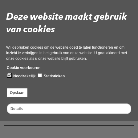
Let op! Voor het aanvragen van een besluit bent u in sommige gevallen
verplicht tot het betalen van leges aan de provincie Noord-Holland. In de
Deze website maakt gebruik
legestabel is opgenomen voor welke besluiten u leges moet betalen en
welke tarieven er gelden. De legestabel
vindt u op deze webpagina van
van cookies
de provincie Noord-Holland
.
Contactgegevens initiatiefnemer
Wij gebruiken cookies om de website goed te laten functioneren en om
Voer hier de gegevens in van de persoon waarvoor u de aanvraag doet (als u
inzicht te verkrijgen in het gebruik van onze website. U gaat akkoord met
dat zelf bent, uw eigen gegevens).
onze cookies als u onze website blijft gebruiken.
Cookie voorkeuren
Naam organisatie/bedrijf
Noodzakelijk
Statistieken
Opslaan
Telefoonnummer
Details
Straatnaam