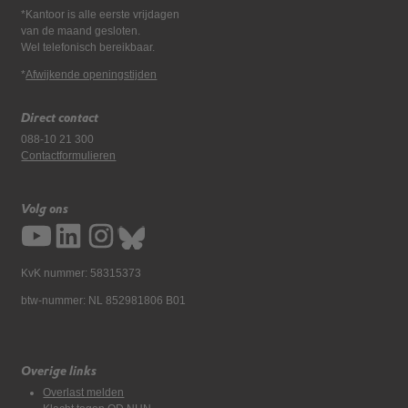
*Kantoor is alle eerste vrijdagen
van de maand gesloten.
Wel telefonisch bereikbaar.
*
Afwijkende openingstijden
Direct contact
088-10 21 300
Contactformulieren
Volg ons
KvK nummer: 58315373
btw-nummer: NL 852981806 B01
Overige links
Overlast melden