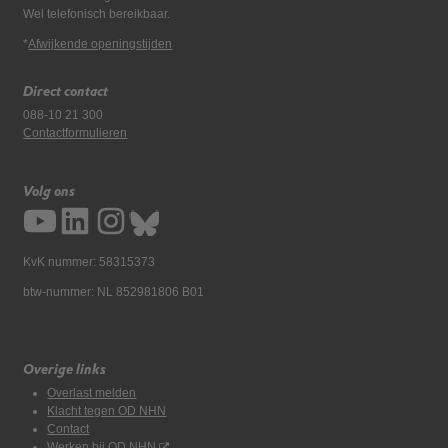
Wel telefonisch bereikbaar.
*
Afwijkende openingstijden
Direct contact
088-10 21 300
Contactformulieren
Volg ons
KvK nummer: 58315373
btw-nummer: NL 852981806 B01
Overige links
Overlast melden
Klacht tegen OD NHN
Contact
Werken bij OD NHN