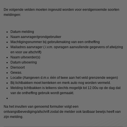
De volgende velden moeten ingevuld worden voor eerstgenoemde soorten
meldingen:
Datum melding
Naam aanvrager/grondgebruiker
Machtigingsnummer bij gebruikmaking van een ontheffing
Mailadres aanvrager ( i.v.m. opvragen aanvullende gegevens of afwijzing
en voor uw afschrift)
Naam uitvoerder(s)
Datum uitvoering
Diersoort
Gewas.
Locatie (Aangeven d.m.v. één of twee aan het veld grenzende wegen)
Bij lichtbakken moet kenteken en merk auto nog worden vermeld.
Melding lichtbakken is telkens slechts mogelijk tot 12.00u op de dag dat
van de ontheffing gebruik wordt gemaakt.
Na het invullen van genoemd formulier volgt een
ontvangstbevestiging/afschrift zodat de melder ook tastbaar bewijs heeft van
zijn melding.