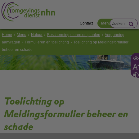
Contact
Menu
Home
Menu
Natuur
Bescherming dieren en planten
Vergunning
aanvragen
Formulieren en toelichting
Toelichting op Meldingsformulier
beheer en schade
Toelichting op
Meldingsformulier beheer en
schade