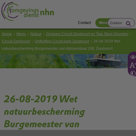
Contact
Menu
Home
Menu
Natuur
Dossiers Circuit Zandvoort en Tata Steel IJmuiden
Circuit Zandvoort
Ontheffing Circuit park Zandvoort
26-08-2019 Wet
natuurbescherming Burgemeester van Alphenstraat 108, Zandvoort
26-08-2019 Wet
natuurbescherming
Burgemeester van