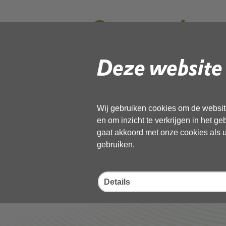
Stappenplan a
schadebestrij
Deze website 
Volg de onderstaande link om het
PD
Wij gebruiken cookies om de website
Download ‘Stappenplan aanvraag 
en om inzicht te verkrijgen in het g
pdf
, 880kB
gaat akkoord met onze cookies als u 
gebruiken.
Deel deze pagina
Details