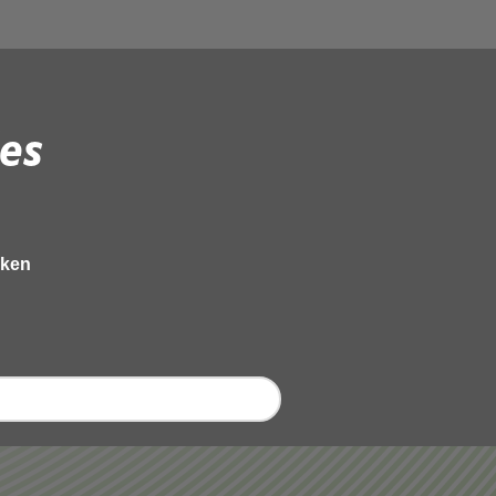
es
eken