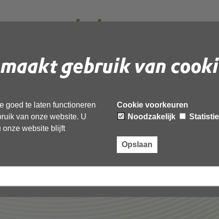
anvraag beheer en
ding
maakt gebruik van cooki
F
document te downloaden.
 goed te laten functioneren
Cookie voorkeuren
beheer en schadebestrijding’,
ebruik van onze website. U
Noodzakelijk
Statisti
onze website blijft
Opslaan