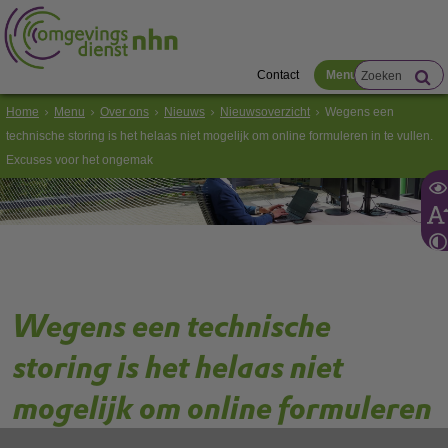
Contact
Menu
Home
Menu
Over ons
Nieuws
Nieuwsoverzicht
Wegens een
technische storing is het helaas niet mogelijk om online formuleren in te vullen.
Excuses voor het ongemak
Wegens een technische
storing is het helaas niet
mogelijk om online formuleren