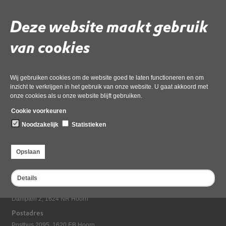
in te vullen. Excuses voor het
ongemak
Deze website maakt gebruik
van cookies
Donderdag 26 juni is OD NHN vanaf 15:30 uur niet bereikbaar (ook niet
telefonisch). Excuses voor het ongemak.
Wij gebruiken cookies om de website goed te laten functioneren en om
inzicht te verkrijgen in het gebruik van onze website. U gaat akkoord met
Deel deze pagina
onze cookies als u onze website blijft gebruiken.
Laatst gewijzigd: 08 september 2025
Cookie voorkeuren
Noodzakelijk
Statistieken
Opslaan
Details
Bezoekadres
Dampten 2, 1624 NR Hoorn
Postadres
Postbus 2095, 1620 EB Hoorn