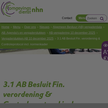
Contact
Menu
Home
Menu
Over ons
Nieuws
Algemeen Bestuur (AB) vergaderdata
AB: Agenda's en vergaderstukken
AB-vergadering 10 december 2025
Vergaderstukken AB 10 december 2025
3.1 AB Besluit Fin. verordening &
Controleprotocol incl. normenkader
3.1 AB Besluit Fin.
verordening &
Controleprotocol incl.