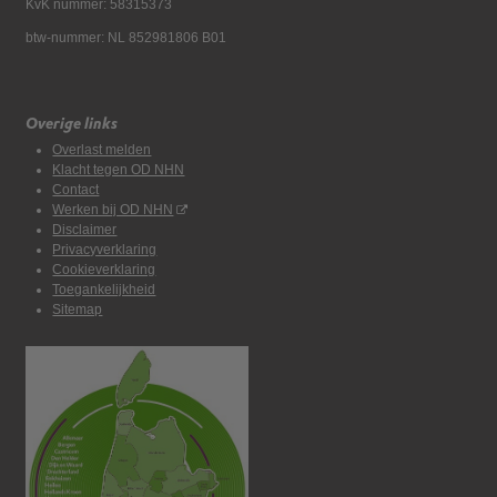
KvK nummer: 58315373
btw-nummer: NL 852981806 B01
Overige links
Overlast melden
Klacht tegen OD NHN
Contact
Werken bij OD NHN
Disclaimer
Privacyverklaring
Cookieverklaring
Toegankelijkheid
Sitemap