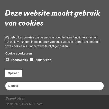
normenkader
Deze website maakt gebruik
van cookies
Volg de onderstaande link om het
PDF
document te downloaden.
Download ‘3.1 AB Besluit Fin. verordening & Controleprotocol incl.
normenkader’,
21 november 2025,
Wij gebruiken cookies om de website goed te laten functioneren en om
pdf
, 230kB
inzicht te verkrijgen in het gebruik van onze website. U gaat akkoord met
onze cookies als u onze website blijft gebruiken.
Deel deze pagina
Cookie voorkeuren
Laatst gewijzigd: 21 november 2025
Noodzakelijk
Statistieken
Opslaan
Details
Bezoekadres
Dampten 2, 1624 NR Hoorn