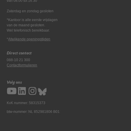
van 08:00 tot 16:30
Zaterdag en zondag gesloten
*Kantoor is alle eerste vrijdagen
van de maand gesloten.
Wel telefonisch bereikbaar.
*
Afwijkende openingstijden
Direct contact
088-10 21 300
Contactformulieren
Volg ons
KvK nummer: 58315373
btw-nummer: NL 852981806 B01