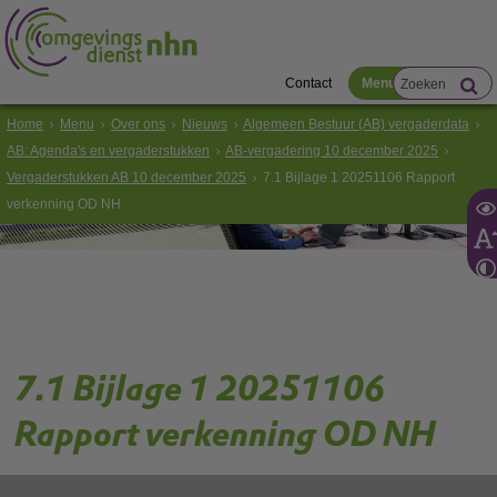
Contact
Menu
Home
Menu
Over ons
Nieuws
Algemeen Bestuur (AB) vergaderdata
AB: Agenda's en vergaderstukken
AB-vergadering 10 december 2025
Vergaderstukken AB 10 december 2025
7.1 Bijlage 1 20251106 Rapport
verkenning OD NH
7.1 Bijlage 1 20251106
Rapport verkenning OD NH