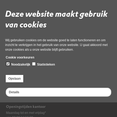
Volg de onderstaande link om het
PDF
document te downloaden.
Download ‘7.1 Bijlage 1 20251106 Rapport verkenning OD NH’,
Deze website maakt gebruik
21 november 2025,
pdf
, 867kB
van cookies
Deel deze pagina
Laatst gewijzigd: 21 november 2025
Wij gebruiken cookies om de website goed te laten functioneren en om
inzicht te verkrijgen in het gebruik van onze website. U gaat akkoord met
onze cookies als u onze website blijft gebruiken.
Cookie voorkeuren
Noodzakelijk
Statistieken
Opslaan
Bezoekadres
Dampten 2, 1624 NR Hoorn
Details
Postadres
Postbus 2095, 1620 EB Hoorn
Openingstijden kantoor
Maandag tot en met vrijdag*