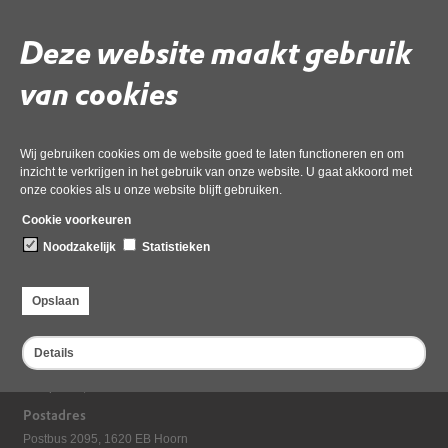
Deze website maakt gebruik
Gebruik de onderstaande link om het document te downloaden.
Download ‘2.1a Bijlage brf RAD en STAT Plan van aanpak robuustheid
van cookies
OD NHN IBP VTH versie 4’,
pdf
, 1013kB
Wij gebruiken cookies om de website goed te laten functioneren en om
inzicht te verkrijgen in het gebruik van onze website. U gaat akkoord met
Deel deze pagina
onze cookies als u onze website blijft gebruiken.
Cookie voorkeuren
Noodzakelijk
Statistieken
Opslaan
Details
Bezoekadres
Dampten 2, 1624 NR Hoorn
Postadres
Postbus 2095, 1620 EB Hoorn