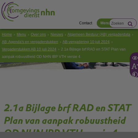
Contact
Menu
Home
Menu
Over ons
Nieuws
Algemeen Bestuur (AB) vergaderdata
AB: Agenda's en vergaderstukken
AB-vergadering 10 juli 2024
Vergaderstukken AB 10 juli 2024
2.1a Bijlage brf RAD en STAT Plan van
aanpak robuustheid OD NHN IBP VTH versie 4
2.1a Bijlage brf RAD en STAT
Plan van aanpak robuustheid
OD NHN IBP VTH versie 4