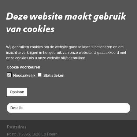
Deze website maakt gebruik
Volg de onderstaande link om het
PDF
document te downloaden.
Download ‘7.1 ODNHN vergadering Algemeen Bestuur 20 maart
van cookies
2024_notulen concept’,
08 juli 2024,
pdf
, 182kB
Wij gebruiken cookies om de website goed te laten functioneren en om
inzicht te verkrijgen in het gebruik van onze website. U gaat akkoord met
Deel deze pagina
onze cookies als u onze website blijft gebruiken.
Laatst gewijzigd: 08 juli 2024
Cookie voorkeuren
Noodzakelijk
Statistieken
Opslaan
Details
Bezoekadres
Dampten 2, 1624 NR Hoorn
Postadres
Postbus 2095, 1620 EB Hoorn