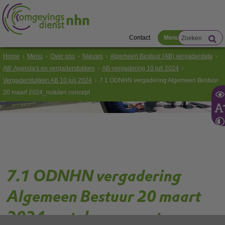
Contact
Menu
Home
Menu
Over ons
Nieuws
Algemeen Bestuur (AB) vergaderdata
AB: Agenda's en vergaderstukken
AB-vergadering 10 juli 2024
Vergaderstukken AB 10 juli 2024
7.1 ODNHN vergadering Algemeen Bestuur
20 maart 2024_notulen concept
7.1 ODNHN vergadering
Algemeen Bestuur 20 maart
2024_notulen concept