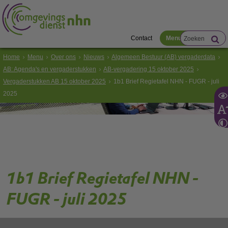
Contact
Menu
Home
Menu
Over ons
Nieuws
Algemeen Bestuur (AB) vergaderdata
AB: Agenda's en vergaderstukken
AB-vergadering 15 oktober 2025
Vergaderstukken AB 15 oktober 2025
1b1 Brief Regietafel NHN - FUGR - juli
2025
1b1 Brief Regietafel NHN -
FUGR - juli 2025