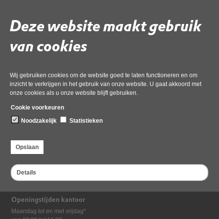
Volg de onderstaande link om het
PDF
document te downloaden.
Download ‘1b1 Brief Regietafel NHN - FUGR - juli 2025’,
Deze website maakt gebruik
30 september 2025,
pdf
, 157kB
van cookies
Deel deze pagina
Laatst gewijzigd: 30 september 2025
Wij gebruiken cookies om de website goed te laten functioneren en om
inzicht te verkrijgen in het gebruik van onze website. U gaat akkoord met
onze cookies als u onze website blijft gebruiken.
Cookie voorkeuren
Noodzakelijk
Statistieken
Opslaan
Bezoekadres
Dampten 2, 1624 NR Hoorn
Details
Postadres
Postbus 2095, 1620 EB Hoorn
Openingstijden kantoor
Maandag tot en met vrijdag*