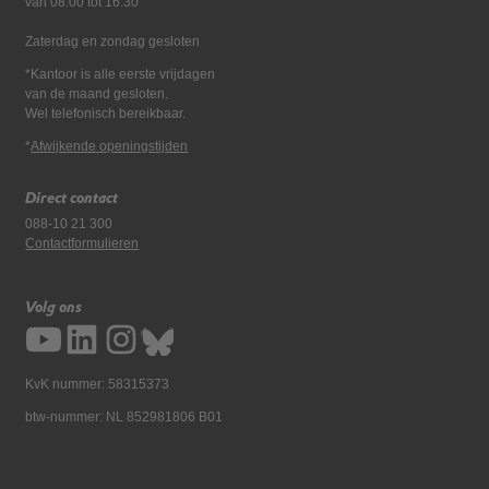
van 08:00 tot 16:30
Zaterdag en zondag gesloten
*Kantoor is alle eerste vrijdagen
van de maand gesloten.
Wel telefonisch bereikbaar.
*
Afwijkende openingstijden
Direct contact
088-10 21 300
Contactformulieren
Volg ons
KvK nummer: 58315373
btw-nummer: NL 852981806 B01