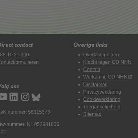
irect contact
Overige links
88-10 21 300
Overlast melden
ontactformulieren
Klacht tegen OD NHN
Contact
Werken bij OD NHN
Disclaimer
Volg ons
Privacyverklaring
Cookieverklaring
Toegankelijkheid
vK nummer: 58315373
Sitemap
tw-nummer: NL 852981806
B01