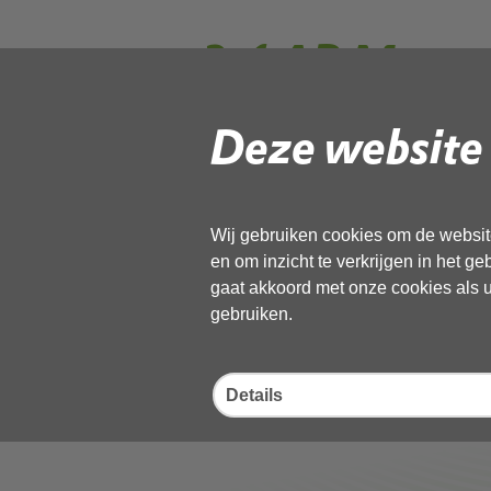
3.4 AB Memo 
financierings
Deze website 
v1.1
Wij gebruiken cookies om de website
en om inzicht te verkrijgen in het g
Gebruik de onderstaande link om het
gaat akkoord met onze cookies als u 
gebruiken.
Download ‘3.4 AB Memo PvAanpak H
30 september 2025,
docx
, 131kB
Details
Deel deze pagina