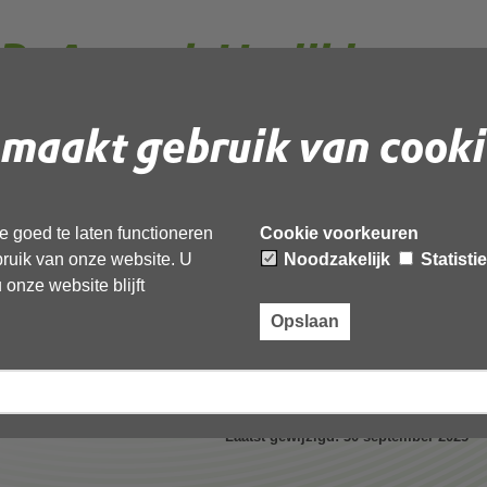
PvAanpak Herijking
systematiek 202508 def
maakt gebruik van cooki
 goed te laten functioneren
Cookie voorkeuren
ebruik van onze website. U
Noodzakelijk
Statisti
 document te downloaden.
onze website blijft
erijking financieringssystematiek 202508 def v1.1’,
Opslaan
Laatst gewijzigd: 30 september 2025