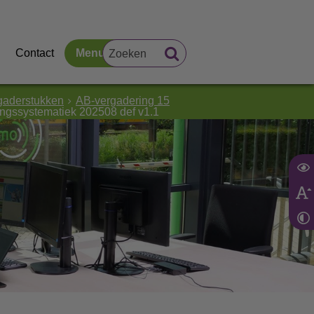
Contact
Menu
gaderstukken
AB-vergadering 15
ngssystematiek 202508 def v1.1