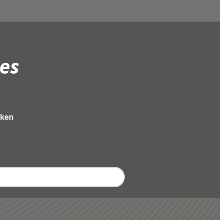
es
eken