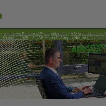
Algemeen Bestuur (AB) vergaderdata
AB: Agenda's en ver
 15 oktober 2025
3.4 AB Memo PvAanpak Herijking financieri