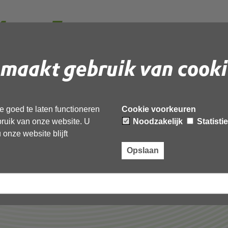
 Memo Eerste
estuurlijke verkenning
maakt gebruik van cooki
 document te downloaden.
 goed te laten functioneren
Cookie voorkeuren
te bevindingen bestuurlijke verkenning’,
ebruik van onze website. U
Noodzakelijk
Statisti
onze website blijft
Opslaan
Laatst gewijzigd: 30 september 2025