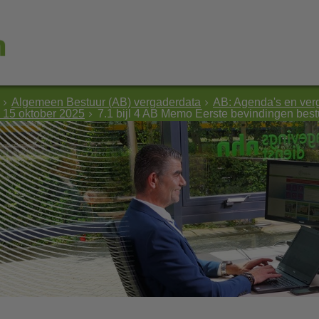
Algemeen Bestuur (AB) vergaderdata
AB: Agenda's en ver
 15 oktober 2025
7.1 bijl 4 AB Memo Eerste bevindingen best