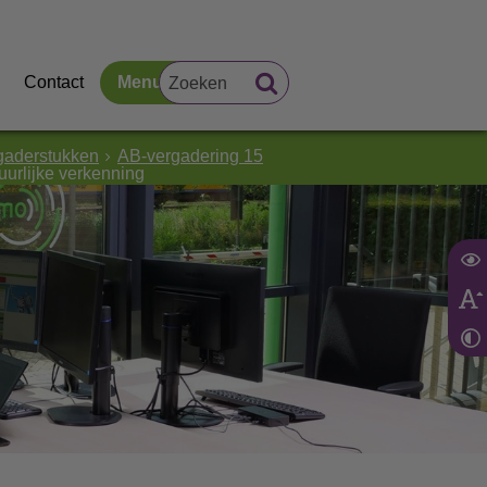
Contact
Menu
gaderstukken
AB-vergadering 15
uurlijke verkenning