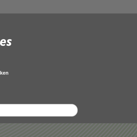
es
eken