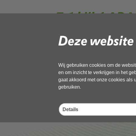
7.1 bijl 4 AB
bevindingen b
Deze website 
Gebruik de onderstaande link om het
Wij gebruiken cookies om de website
Download ‘7.1 bijl 4 AB Memo Eers
en om inzicht te verkrijgen in het g
30 september 2025,
docx
, 127kB
gaat akkoord met onze cookies als u 
gebruiken.
Deel deze pagina
Details