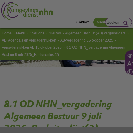
Contact
Menu
Home
Menu
Over ons
Nieuws
Algemeen Bestuur (AB) vergaderdata
AB: Agenda's en vergaderstukken
AB-vergadering 15 oktober 2025
Vergaderstukken AB 15 oktober 2025
8.1 OD NHN_vergadering Algemeen
Bestuur 9 juli 2025_Besluitenlijst(2)
8.1 OD NHN_vergadering
Algemeen Bestuur 9 juli
2025_Besluitenlijst(2)