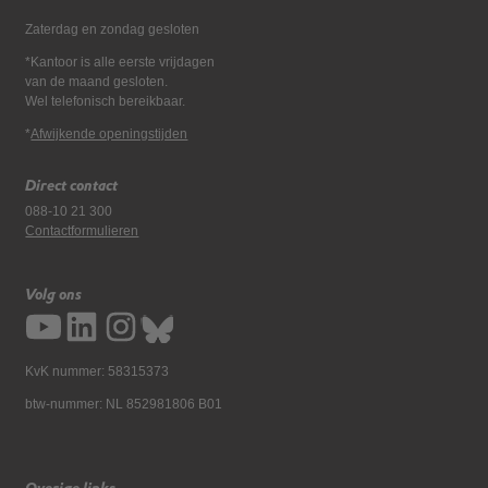
Zaterdag en zondag gesloten
*Kantoor is alle eerste vrijdagen
van de maand gesloten.
Wel telefonisch bereikbaar.
*
Afwijkende openingstijden
Direct contact
088-10 21 300
Contactformulieren
Volg ons
KvK nummer: 58315373
btw-nummer: NL 852981806 B01
Overige links