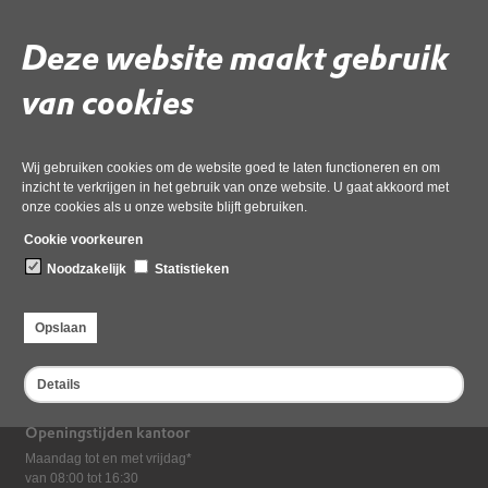
AB 17 april ingelast Agendabundel
14 april 2026,
pdf
, 35MB
Deze website maakt gebruik
van cookies
Wij gebruiken cookies om de website goed te laten functioneren en om
inzicht te verkrijgen in het gebruik van onze website. U gaat akkoord met
onze cookies als u onze website blijft gebruiken.
Cookie voorkeuren
Noodzakelijk
Statistieken
Bezoekadres
Opslaan
Dampten 2, 1624 NR Hoorn
Postadres
Details
Postbus 2095, 1620 EB Hoorn
Openingstijden kantoor
Maandag tot en met vrijdag*
van 08:00 tot 16:30