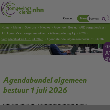
Contact
Menu
Home
Menu
Over ons
Nieuws
Algemeen Bestuur (AB) vergaderdata
AB: Agenda's en vergaderstukken
AB-vergadering 1 juli 2026
Vergaderstukken AB 1 juli 2026
Agendabundel algemeen bestuur 1 juli 2026
Agendabundel algemeen
bestuur 1 juli 2026
Gebruik de onderstaande link om het document te downloaden.