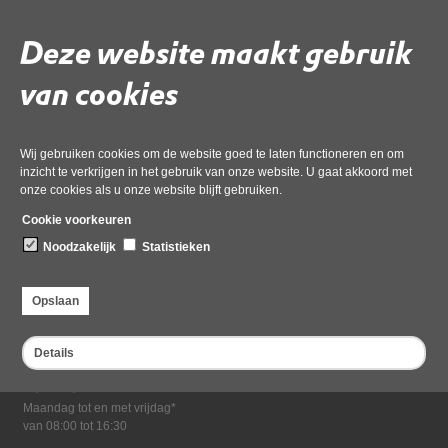
Download ‘Agendabundel algemeen bestuur 1 juli 2026’,
pdf
, 19MB
Deze website maakt gebruik
van cookies
Deel deze pagina
Wij gebruiken cookies om de website goed te laten functioneren en om
inzicht te verkrijgen in het gebruik van onze website. U gaat akkoord met
onze cookies als u onze website blijft gebruiken.
Cookie voorkeuren
Noodzakelijk
Statistieken
Bezoekadres
Opslaan
Dampten 2, 1624 NR Hoorn
Postadres
Details
Postbus 2095, 1620 EB Hoorn
Openingstijden kantoor
Maandag tot en met vrijdag*
van 08:00 tot 16:30