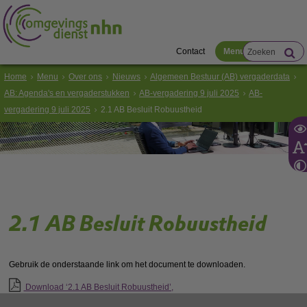
Contact
Menu
Home
Menu
Over ons
Nieuws
Algemeen Bestuur (AB) vergaderdata
AB: Agenda's en vergaderstukken
AB-vergadering 9 juli 2025
AB-
vergadering 9 juli 2025
2.1 AB Besluit Robuustheid
2.1 AB Besluit Robuustheid
Gebruik de onderstaande link om het document te downloaden.
Download ‘2.1 AB Besluit Robuustheid’,
19 juni 2025,
pdf
, 178kB