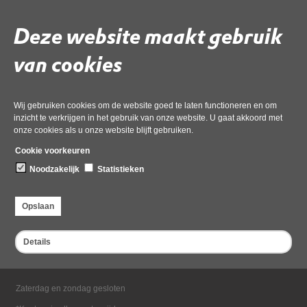
Deze website maakt gebruik
Deel deze pagina
van cookies
Wij gebruiken cookies om de website goed te laten functioneren en om
inzicht te verkrijgen in het gebruik van onze website. U gaat akkoord met
onze cookies als u onze website blijft gebruiken.
Cookie voorkeuren
Bezoekadres
Noodzakelijk
Statistieken
Dampten 2, 1624 NR Hoorn
Postadres
Opslaan
Postbus 2095, 1620 EB Hoorn
Openingstijden kantoor
Details
Maandag tot en met vrijdag*
van 08:00 tot 16:30
Zaterdag en zondag gesloten