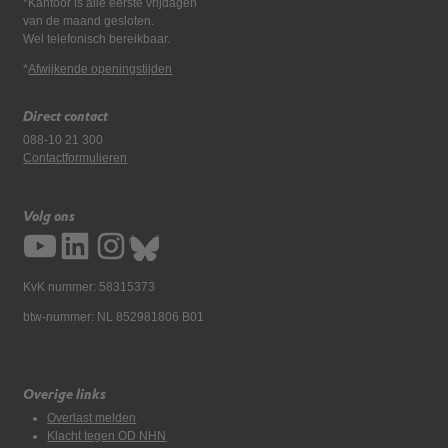
*Kantoor is alle eerste vrijdagen
van de maand gesloten.
Wel telefonisch bereikbaar.
*
Afwijkende openingstijden
Direct contact
088-10 21 300
Contactformulieren
Volg ons
KvK nummer: 58315373
btw-nummer: NL 852981806 B01
Overige links
Overlast melden
Klacht tegen OD NHN