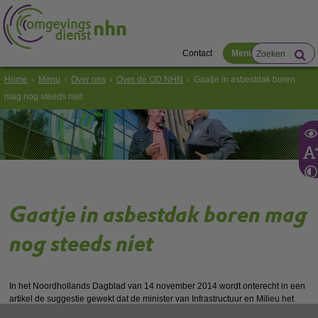
Contact
Menu
Home
Menu
Over ons
Over de OD NHN
Gaatje in asbestdak boren
mag nog steeds niet
Gaatje in asbestdak boren mag
nog steeds niet
In het Noordhollands Dagblad van 14 november 2014 wordt onterecht in een
artikel de suggestie gewekt dat de minister van Infrastructuur en Milieu het
goed vindt wanneer een eigenaar van een gebouw een gaatje in