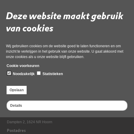
stikstofneerslag terug te brengen. In de Kamerbrief van 7
februari kondigt het kabinet een aantal maatregelen aan die
Deze website maakt gebruik
leiden tot een vermindering van de stikstofuitstoot. De
provincies vinden het goed dat het kabinet gelden beschikbaar
van cookies
maakt voor de vrijwillige opkoop van (boeren)bedrijven en
voor de innovatie en verduurzaming van stallen.
Lees verder op de website van BIJ12
Wij gebruiken cookies om de website goed te laten functioneren en om
inzicht te verkrijgen in het gebruik van onze website. U gaat akkoord met
onze cookies als u onze website blijft gebruiken.
Deel deze pagina
Laatst gewijzigd: 10 februari 2020
Cookie voorkeuren
Noodzakelijk
Statistieken
Opslaan
Details
Bezoekadres
Dampten 2, 1624 NR Hoorn
Postadres