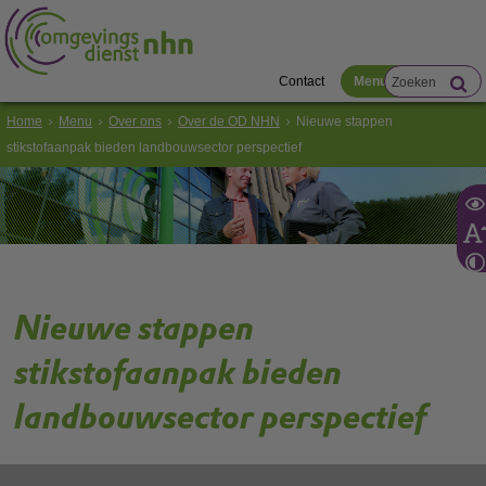
Contact
Menu
Home
Menu
Over ons
Over de OD NHN
Nieuwe stappen
stikstofaanpak bieden landbouwsector perspectief
Nieuwe stappen
stikstofaanpak bieden
landbouwsector perspectief
We staan in Nederland voor een grote opgave om de