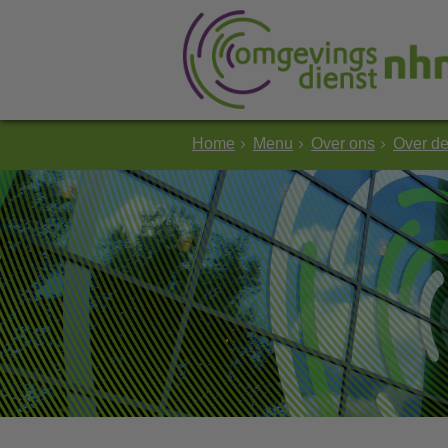
Home
Menu
Over ons
Over d