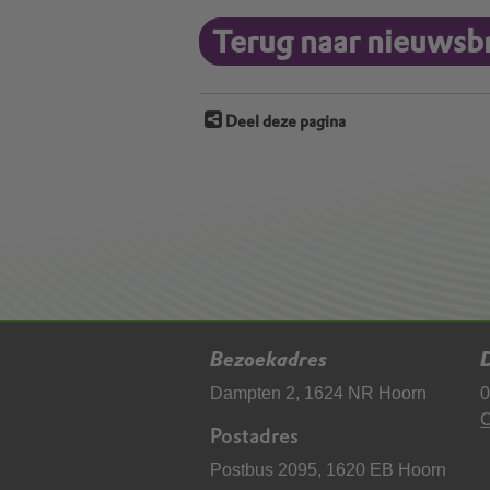
Terug naar nieuwsbr
Deel deze pagina
Bezoekadres
D
Dampten 2, 1624 NR Hoorn
0
C
Postadres
Postbus 2095, 1620 EB Hoorn