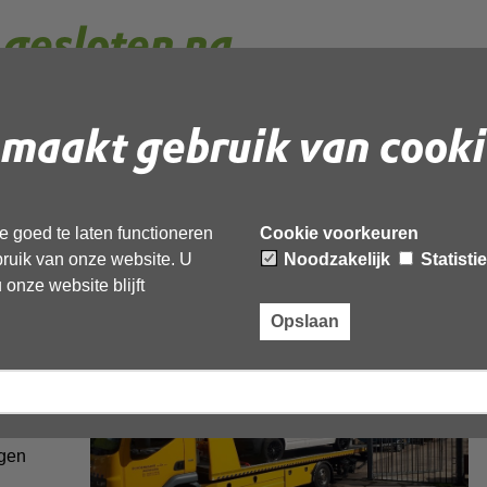
 gesloten na
handhavingsactie
maakt gebruik van cooki
n de gemeente Medemblik en politie, heeft geleid tot de
ielbedrijf in Andijk. Ook heeft de politie een verdachte
 goed te laten functioneren
Cookie voorkeuren
teund door
specialisten van de forensische opsporing, het
ebruik van onze website. U
Noodzakelijk
Statisti
criminaliteit en de Omgevingsdienst Noord-Holland Noord (OD
onze website blijft
Opslaan
OD
t het
igen