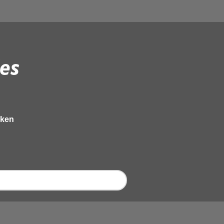
es
eken