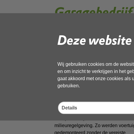
Garagebedrijf
gezamenlijke 
Deze website 
Een gezamenlijke handhavingsactie va
onmiddellijke sluiting van een automob
Wij gebruiken cookies om de website
aangehouden. De actie werd onders
en om inzicht te verkrijgen in het g
landelijk informatiecentrum voertuig
gaat akkoord met onze cookies als u 
NHN).
gebruiken.
Milieuregelgeving
Een van de toezichthouders van de 
Details
NHN constateerde bij een controle da
bedrijf in Andijk niet voldeed aan de
milieuregelgeving. Zo werden voertu
gedemonteerd zonder de vereiste