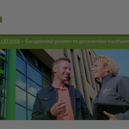
e OD NHN
Garagebedrijf gesloten na gezamenlijke handhavin