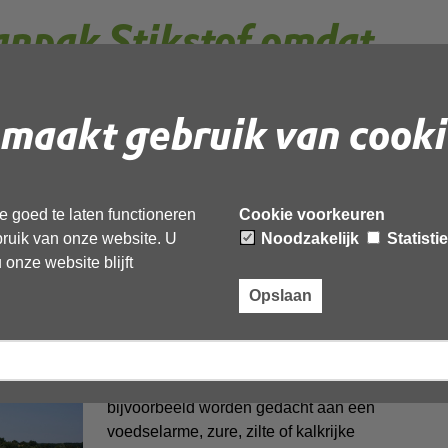
npak Stikstof omdat
iet beter is
maakt gebruik van cooki
) is in het leven geroepen om de stikstof die vrijkomt
kunnen reguleren. Economische ontwikkelingen hebben
 goed te laten functioneren
Cookie voorkeuren
 lucht stikstof neerdaalt in Natura 2000-gebieden.
ebruik van onze website. U
Noodzakelijk
Statisti
 voedselrijker wordt. Dat klinkt misschien positief, maar
onze website blijft
lora en fauna in beschermde natuurgebieden’’, aldus Job
 bij de RUD NHN.
Opslaan
De reden daarvoor is dat zeldzame
plantengemeenschappen juist bijzondere
omstandigheden vragen. Daarbij moet
bijvoorbeeld worden gedacht aan een
voedselarme, zure, zilte of kalkrijke