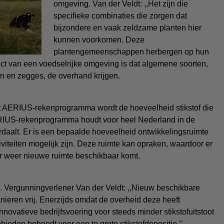
omgeving. Van der Veldt: ,,Het zijn die
specifieke combinaties die zorgen dat
bijzondere en vaak zeldzame planten hier
kunnen voorkomen. Deze
plantengemeenschappen herbergen op hun
ect van een voedselrijke omgeving is dat algemene soorten,
en en zegges, de overhand krijgen.
t AERIUS-rekenprogramma wordt de hoeveelheid stikstof die
ERIUS-rekenprogramma houdt voor heel Nederland in de
erdaalt. Er is een bepaalde hoeveelheid ontwikkelingsruimte
teiten mogelijk zijn. Deze ruimte kan opraken, waardoor er
er weer nieuwe ruimte beschikbaar komt.
j. Vergunningverlener Van der Veldt: ,,Nieuw beschikbare
nieren vrij. Enerzijds omdat de overheid deze heeft
nnovatieve bedrijfsvoering voor steeds minder stikstofuitstoot
ieden behoedt voor een te grote stikstofdepositie.’’