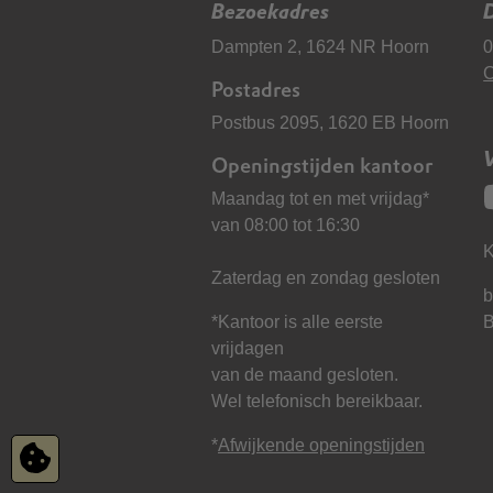
Bezoekadres
D
Dampten 2, 1624 NR Hoorn
0
C
Postadres
Postbus 2095, 1620 EB Hoorn
Openingstijden kantoor
Maandag tot en met vrijdag*
van 08:00 tot 16:30
K
Zaterdag en zondag gesloten
b
*Kantoor is alle eerste
vrijdagen
van de maand gesloten.
Wel telefonisch bereikbaar.
*
Afwijkende openingstijden