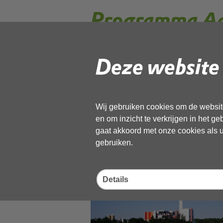
Programma Aa
voedselrijker n
Deze website 
Het Programma Aanpak Stikstof (PAS
uit industrie en (kunst) mest te 
Wij gebruiken cookies om de website
namelijk tot gevolg dat er vanuit de
en om inzicht te verkrijgen in het g
,,Stikstof zorgt ervoor dat de bodem
gaat akkoord met onze cookies als u 
heeft negatieve gevolgen voor de f
gebruiken.
van der Veldt, vergunningverlener
Details