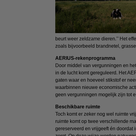
beurt weer zeldzame dieren.’’ Het eff
zoals bijvoorbeeld brandnetel, grass
AERIUS-rekenprogramma
Door middel van vergunningen en he
in de lucht komt gereguleerd. Het A
gaten waar en hoeveel stikstof er ne
waarbinnen nieuwe economische activi
geen vergunningen mogelijk zijn tot 
Beschikbare ruimte
Toch komt er zeker nog wel ruimte vri
ruimte komt op twee verschillende ma
gereserveerd en vrijgeeft én doordat i
zorgt. Op deze wijze worden natuurgeb