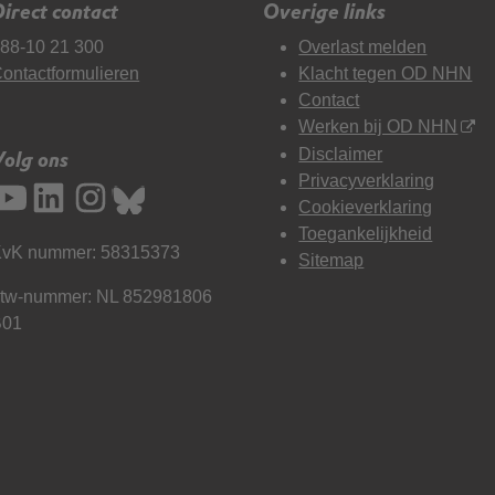
irect contact
Overige links
88-10 21 300
Overlast melden
ontactformulieren
Klacht tegen OD NHN
Contact
Werken bij OD NHN
Disclaimer
Volg ons
Privacyverklaring
Cookieverklaring
Toegankelijkheid
vK nummer: 58315373
Sitemap
tw-nummer: NL 852981806
B01