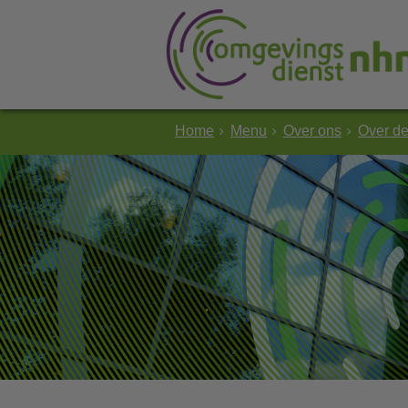
Home
Menu
Over ons
Over d