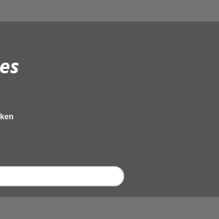
es
eken