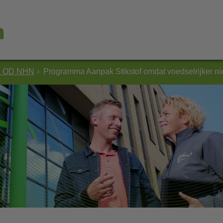
e OD NHN
Programma Aanpak Stikstof omdat voedselrijker nie