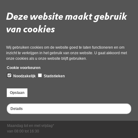
Download ‘16 fw_ bezwaren asbest opruimen na brand mossel.msg’,
19 mei 2026,
pdf
, 268kB
Deze website maakt gebruik
van cookies
Deel deze pagina
Wij gebruiken cookies om de website goed te laten functioneren en om
inzicht te verkrijgen in het gebruik van onze website. U gaat akkoord met
onze cookies als u onze website blijft gebruiken.
Cookie voorkeuren
Noodzakelijk
Statistieken
Bezoekadres
Opslaan
Dampten 2, 1624 NR Hoorn
Postadres
Details
Postbus 2095, 1620 EB Hoorn
Openingstijden kantoor
Maandag tot en met vrijdag*
van 08:00 tot 16:30