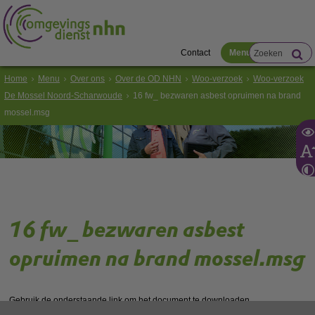
Contact
Menu
Home
Menu
Over ons
Over de OD NHN
Woo-verzoek
Woo-verzoek
De Mossel Noord-Scharwoude
16 fw_ bezwaren asbest opruimen na brand
mossel.msg
16 fw_ bezwaren asbest
opruimen na brand mossel.msg
Gebruik de onderstaande link om het document te downloaden.