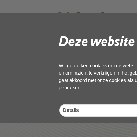
20 fw_ format
Deze website 
Gebruik de onderstaande link om het
Download ‘20 fw_ formats aanschr
19 mei 2026,
pdf
, 397kB
Wij gebruiken cookies om de website
en om inzicht te verkrijgen in het g
gaat akkoord met onze cookies als u 
Deel deze pagina
gebruiken.
Details