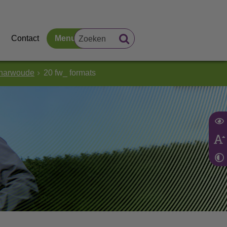
Contact
Menu
charwoude
20 fw_ formats