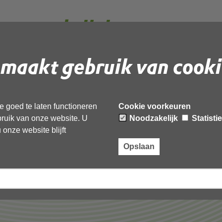
s aanschrijvingen.msg
maakt gebruik van cooki
 document te downloaden.
ijvingen.msg’,
 goed te laten functioneren
Cookie voorkeuren
ebruik van onze website. U
Noodzakelijk
Statisti
onze website blijft
Opslaan