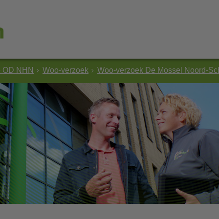
e OD NHN
Woo-verzoek
Woo-verzoek De Mossel Noord-S