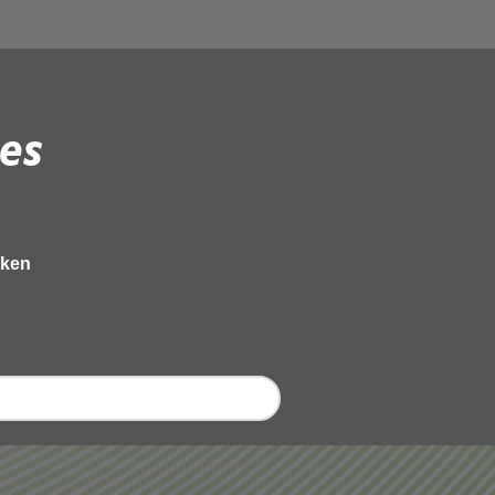
es
eken