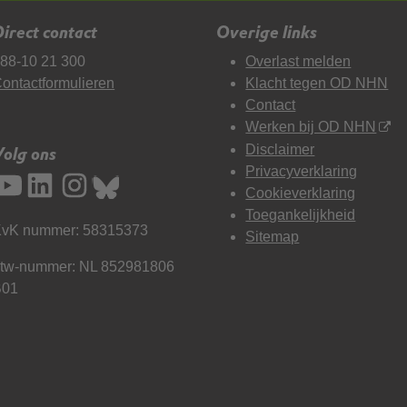
irect contact
Overige links
88-10 21 300
Overlast melden
ontactformulieren
Klacht tegen OD NHN
Contact
Werken bij OD NHN
Disclaimer
Volg ons
Privacyverklaring
Cookieverklaring
Toegankelijkheid
vK nummer: 58315373
Sitemap
tw-nummer: NL 852981806
B01