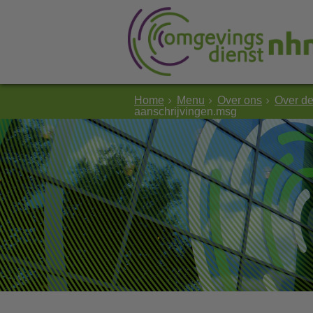
Home
Menu
Over ons
Over d
aanschrijvingen.msg