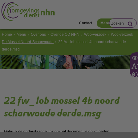
Contact
Menu
Home
Menu
Over ons
Over de OD NHN
Woo-verzoek
Woo-verzoek
De Mossel Noord-Scharwoude
22 fw_ lob mossel 4b noord scharwoude
derde.msg
22 fw_ lob mossel 4b noord
scharwoude derde.msg
Gebruik de onderstaande link om het document te downloaden.