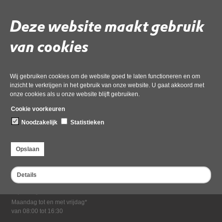
Download ‘22 fw_ lob mossel 4b noord scharwoude derde.msg’,
19 mei 2026,
pdf
, 247kB
Deze website maakt gebruik
van cookies
Deel deze pagina
Wij gebruiken cookies om de website goed te laten functioneren en om
inzicht te verkrijgen in het gebruik van onze website. U gaat akkoord met
onze cookies als u onze website blijft gebruiken.
Cookie voorkeuren
Noodzakelijk
Statistieken
Bezoekadres
Opslaan
Dampten 2, 1624 NR Hoorn
Postadres
Details
Postbus 2095, 1620 EB Hoorn
Openingstijden kantoor
Maandag tot en met vrijdag*
van 08:00 tot 16:30