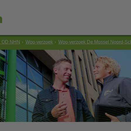
e OD NHN
Woo-verzoek
Woo-verzoek De Mossel Noord-S