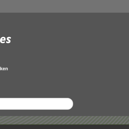
es
eken