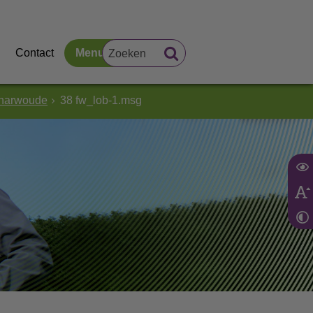
Contact
Menu
charwoude
38 fw_lob-1.msg