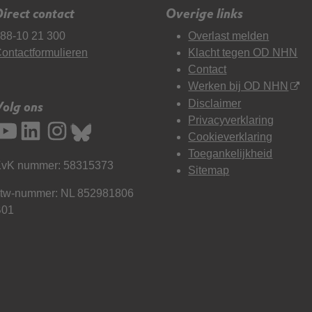
irect contact
Overige links
88-10 21 300
Overlast melden
ontactformulieren
Klacht tegen OD NHN
Contact
Werken bij OD NHN
Disclaimer
Volg ons
Privacyverklaring
Cookieverklaring
Toegankelijkheid
vK nummer: 58315373
Sitemap
tw-nummer: NL 852981806
B01