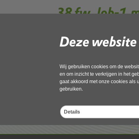
38 fw_lob-1.
Deze website 
Gebruik de onderstaande link om het
Download ‘38 fw_lob-1.msg’,
19 mei 2026,
pdf
, 265kB
Wij gebruiken cookies om de website
en om inzicht te verkrijgen in het g
Deel deze pagina
gaat akkoord met onze cookies als u 
gebruiken.
Details