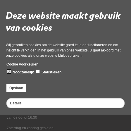
19 mei 2026,
pdf
, 62kB
Deze website maakt gebruik
Deel deze pagina
van cookies
Wij gebruiken cookies om de website goed te laten functioneren en om
inzicht te verkrijgen in het gebruik van onze website. U gaat akkoord met
onze cookies als u onze website blijft gebruiken.
Cookie voorkeuren
Noodzakelijk
Statistieken
Bezoekadres
Dampten 2, 1624 NR Hoorn
Opslaan
Postadres
Postbus 2095, 1620 EB Hoorn
Details
Openingstijden kantoor
Maandag tot en met vrijdag*
van 08:00 tot 16:30
Zaterdag en zondag gesloten