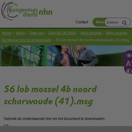
Contact
Menu
Home
Menu
Over ons
Over de OD NHN
Woo-verzoek
Woo-verzoek
De Mossel Noord-Scharwoude
56 lob mossel 4b noord scharwoude (41).msg
56 lob mossel 4b noord
scharwoude (41).msg
Gebruik de onderstaande link om het document te downloaden.
Download ‘56 lob mossel 4b noord scharwoude (41).msg’,