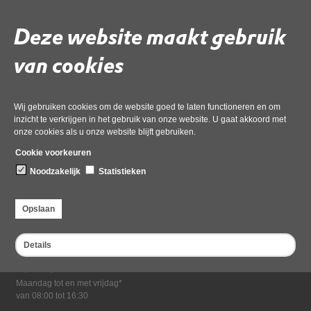
Download ‘57 lob mossel 4b noord scharwoude derde.msg’,
19 mei 2026,
pdf
, 199kB
Deze website maakt gebruik
van cookies
Deel deze pagina
Wij gebruiken cookies om de website goed te laten functioneren en om
inzicht te verkrijgen in het gebruik van onze website. U gaat akkoord met
onze cookies als u onze website blijft gebruiken.
Cookie voorkeuren
Noodzakelijk
Statistieken
Bezoekadres
Opslaan
Dampten 2, 1624 NR Hoorn
Postadres
Details
Postbus 2095, 1620 EB Hoorn
Openingstijden kantoor
Maandag tot en met vrijdag*
van 08:00 tot 16:30