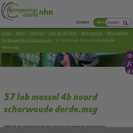
Contact
Menu
Home
Menu
Over ons
Over de OD NHN
Woo-verzoek
Woo-verzoek
De Mossel Noord-Scharwoude
57 lob mossel 4b noord scharwoude
derde.msg
57 lob mossel 4b noord
scharwoude derde.msg
Gebruik de onderstaande link om het document te downloaden.