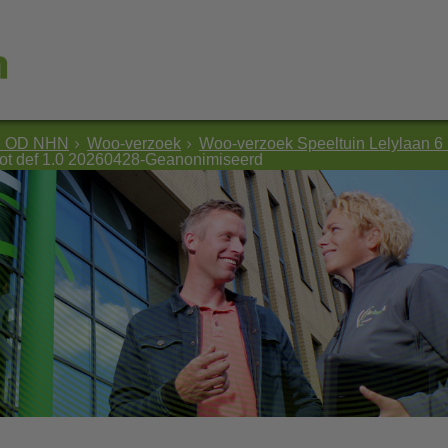
e OD NHN
Woo-verzoek
Woo-verzoek Speeltuin Lelylaan 
slot def 1.0 20260428-Geanonimiseerd