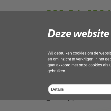
000-26q0296 q
fauna het oude
Deze website 
20260428-Ge
Wij gebruiken cookies om de website
en om inzicht te verkrijgen in het g
Gebruik de onderstaande link om het
gaat akkoord met onze cookies als u 
gebruiken.
Download ‘000-26q0296 quickscan 
Geanonimiseerd’,
02 juli 2026,
pdf
, 14MB
Details
Deel deze pagina