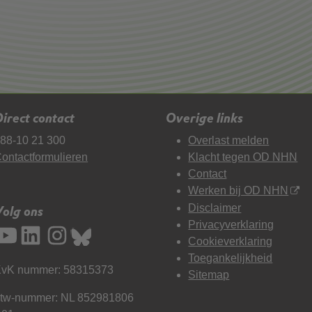
irect contact
Overige links
88-10 21 300
Overlast melden
ontactformulieren
Klacht tegen OD NHN
Contact
Werken bij OD NHN
Disclaimer
Volg ons
Privacyverklaring
Cookieverklaring
Toegankelijkheid
vK nummer: 58315373
Sitemap
tw-nummer: NL 852981806