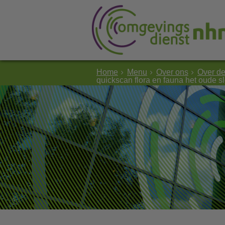
Home
Menu
Over ons
Over d
quickscan flora en fauna het oude 