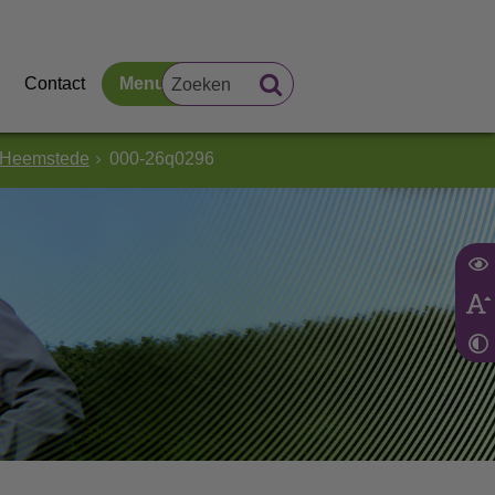
Contact
Menu
6 Heemstede
000-26q0296