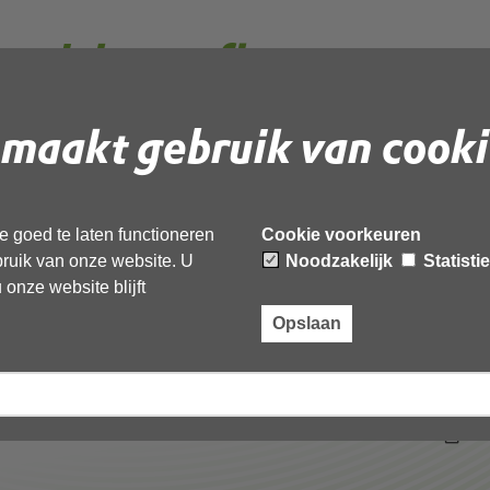
uickscan flora en
 slot def 1.0
maakt gebruik van cooki
anonimiseerd
 goed te laten functioneren
Cookie voorkeuren
ebruik van onze website. U
Noodzakelijk
Statisti
 document te downloaden.
onze website blijft
flora en fauna het oude slot def 1.0 20260428-
Opslaan