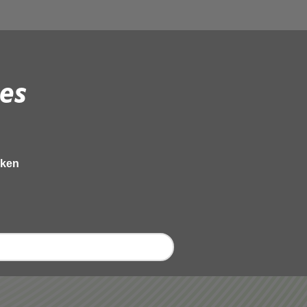
es
eken