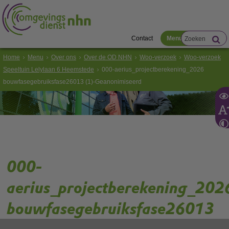
Contact
Menu
Home
Menu
Over ons
Over de OD NHN
Woo-verzoek
Woo-verzoek
Speeltuin Lelylaan 6 Heemstede
000-aerius_projectberekening_2026
bouwfasegebruiksfase26013 (1)-Geanonimiseerd
000-
aerius_projectberekening_202
bouwfasegebruiksfase26013