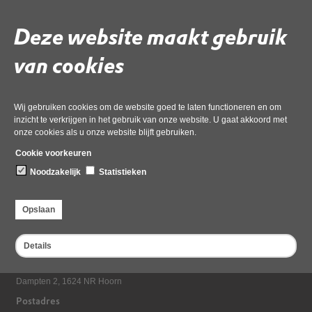
(1)-Geanonimiseerd
Deze website maakt gebruik
Gebruik de onderstaande link om het document te downloaden.
van cookies
Download ‘000-aerius_projectberekening_2026
bouwfasegebruiksfase26013 (1)-Geanonimiseerd’,
02 juli 2026,
pdf
, 1MB
Wij gebruiken cookies om de website goed te laten functioneren en om
inzicht te verkrijgen in het gebruik van onze website. U gaat akkoord met
onze cookies als u onze website blijft gebruiken.
Deel deze pagina
Cookie voorkeuren
Noodzakelijk
Statistieken
Opslaan
Details
Bezoekadres
Dampten 2, 1624 NR Hoorn
Postadres