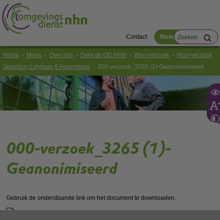
Contact
Menu
Home
Menu
Over ons
Over de OD NHN
Woo-verzoek
Woo-verzoek
Speeltuin Lelylaan 6 Heemstede
000-verzoek_3265 (1)-Geanonimiseerd
000-verzoek_3265 (1)-
Geanonimiseerd
Gebruik de onderstaande link om het document te downloaden.
Download ‘000-verzoek_3265 (1)-Geanonimiseerd’,