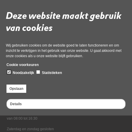
02 juli 2026,
pdf
, 2MB
Deze website maakt gebruik
Deel deze pagina
van cookies
Wij gebruiken cookies om de website goed te laten functioneren en om
inzicht te verkrijgen in het gebruik van onze website. U gaat akkoord met
onze cookies als u onze website blijft gebruiken.
Cookie voorkeuren
Noodzakelijk
Statistieken
Bezoekadres
Dampten 2, 1624 NR Hoorn
Opslaan
Postadres
Postbus 2095, 1620 EB Hoorn
Details
Openingstijden kantoor
Maandag tot en met vrijdag*
van 08:00 tot 16:30
Zaterdag en zondag gesloten