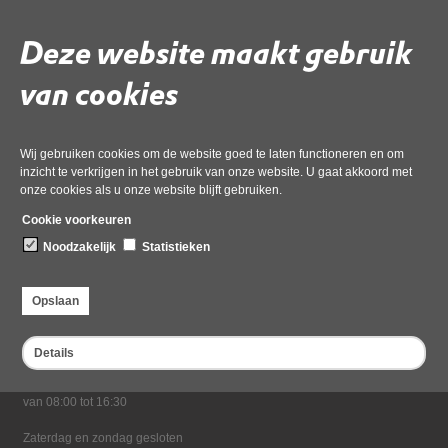
02 juli 2026,
pdf
, 2MB
Deze website maakt gebruik
Deel deze pagina
van cookies
Wij gebruiken cookies om de website goed te laten functioneren en om
inzicht te verkrijgen in het gebruik van onze website. U gaat akkoord met
onze cookies als u onze website blijft gebruiken.
Cookie voorkeuren
Noodzakelijk
Statistieken
Bezoekadres
Dampten 2, 1624 NR Hoorn
Opslaan
Postadres
Postbus 2095, 1620 EB Hoorn
Details
Openingstijden kantoor
Maandag tot en met vrijdag*
van 08:00 tot 16:30
Zaterdag en zondag gesloten