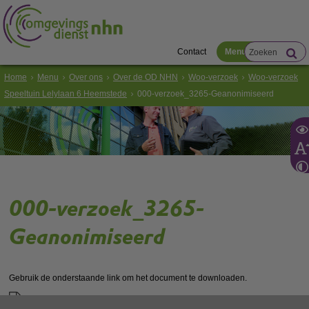
Contact
Menu
Home
Menu
Over ons
Over de OD NHN
Woo-verzoek
Woo-verzoek
Speeltuin Lelylaan 6 Heemstede
000-verzoek_3265-Geanonimiseerd
000-verzoek_3265-
Geanonimiseerd
Gebruik de onderstaande link om het document te downloaden.
Download ‘000-verzoek_3265-Geanonimiseerd’,