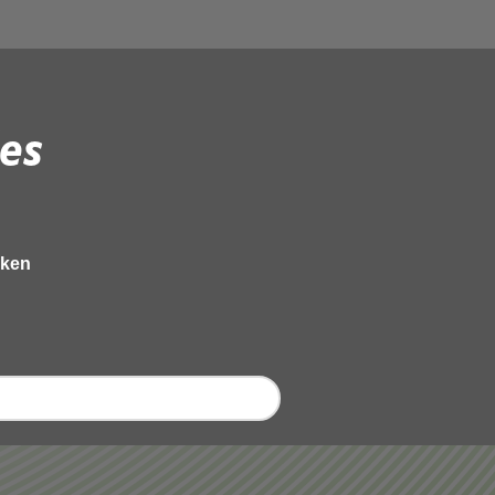
es
eken