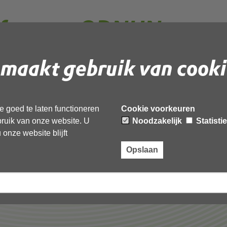
ef vragen ODNHN over
nonimiseerd
maakt gebruik van cooki
 document te downloaden.
 goed te laten functioneren
Cookie voorkeuren
n ODNHN over aanvraag_geanonimiseerd’,
ebruik van onze website. U
Noodzakelijk
Statisti
onze website blijft
Opslaan