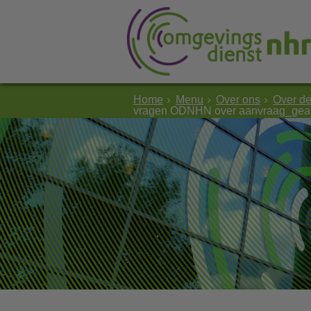
Home
Menu
Over ons
Over d
vragen ODNHN over aanvraag_gea