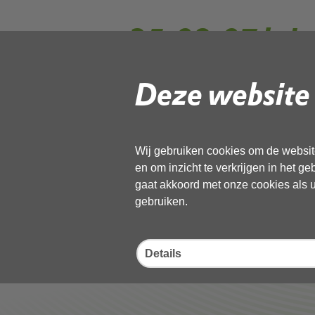
25-08-07 bri
aanvraag_gea
Deze website 
Gebruik de onderstaande link om het
Wij gebruiken cookies om de website
Download ‘25-08-07 brief vrage
en om inzicht te verkrijgen in het g
21 april 2026,
pdf
, 1MB
gaat akkoord met onze cookies als u 
gebruiken.
Deel deze pagina
Details