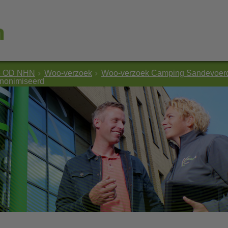
e OD NHN
Woo-verzoek
Woo-verzoek Camping Sandevoerd
nonimiseerd