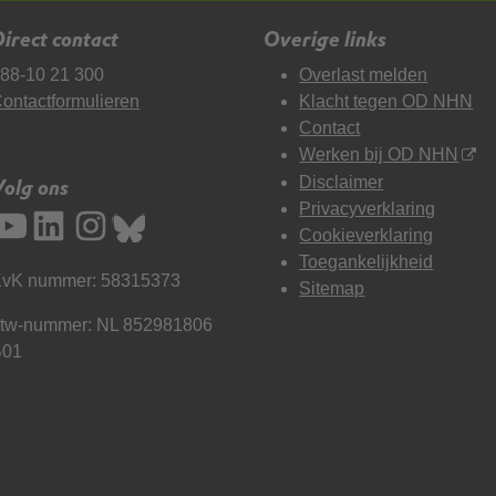
irect contact
Overige links
88-10 21 300
Overlast melden
ontactformulieren
Klacht tegen OD NHN
Contact
Werken bij OD NHN
Disclaimer
Volg ons
Privacyverklaring
Cookieverklaring
Toegankelijkheid
vK nummer: 58315373
Sitemap
tw-nummer: NL 852981806
B01