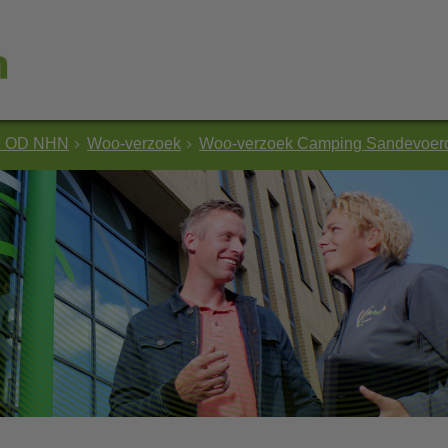
e OD NHN
Woo-verzoek
Woo-verzoek Camping Sandevoerd