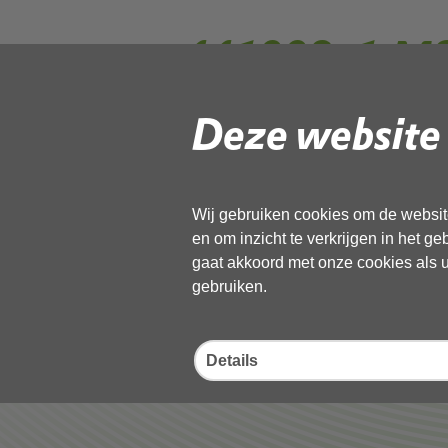
441008_1.MS
Deze website 
Gebruik de onderstaande link om het
Download ‘441008_1.MSG_geanon
21 april 2026,
pdf
, 689kB
Wij gebruiken cookies om de website
en om inzicht te verkrijgen in het g
gaat akkoord met onze cookies als u 
Deel deze pagina
gebruiken.
Details