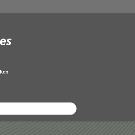
es
eken