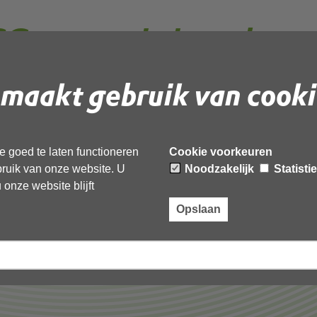
G_geanonimiseerd
maakt gebruik van cooki
 document te downloaden.
imiseerd’,
 goed te laten functioneren
Cookie voorkeuren
ebruik van onze website. U
Noodzakelijk
Statisti
onze website blijft
Opslaan