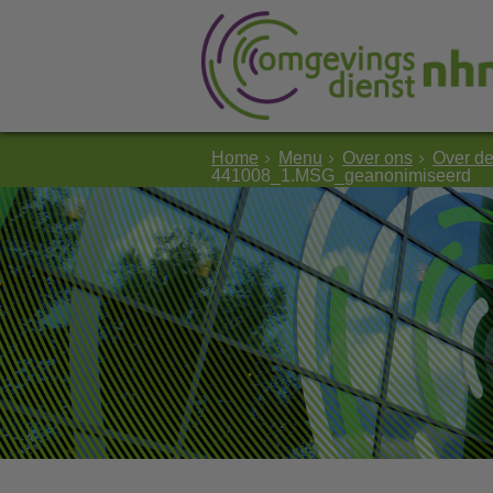
Home
Menu
Over ons
Over d
441008_1.MSG_geanonimiseerd