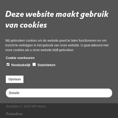
Geanonimiseerd
Deze website maakt gebruik
Gebruik de onderstaande link om het document te downloaden.
van cookies
Download ‘4 aanvraag Watersnip Memo reactie ODNHN
Sandevoerde.pdf - pd 4-Geanonimiseerd’,
21 april 2026,
pdf
, 2MB
Wij gebruiken cookies om de website goed te laten functioneren en om
inzicht te verkrijgen in het gebruik van onze website. U gaat akkoord met
onze cookies als u onze website blijft gebruiken.
Deel deze pagina
Cookie voorkeuren
Noodzakelijk
Statistieken
Opslaan
Details
Bezoekadres
Dampten 2, 1624 NR Hoorn
Postadres