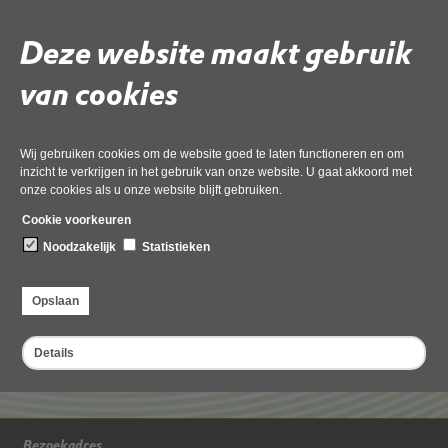
2416913) (23).msg-
Deze website maakt gebruik
Geanonimiseerd
van cookies
Gebruik de onderstaande link om het document te downloaden.
Wij gebruiken cookies om de website goed te laten functioneren en om
Download ‘Bezwaar tegen besluit OMG-037554__DMS478212
inzicht te verkrijgen in het gebruik van onze website. U gaat akkoord met
(2416762_ 2416783 en 2416913) (23).msg-Geanonimiseerd’,
onze cookies als u onze website blijft gebruiken.
21 april 2026,
pdf
, 180kB
Cookie voorkeuren
Noodzakelijk
Statistieken
Deel deze pagina
Opslaan
Details
Bezoekadres