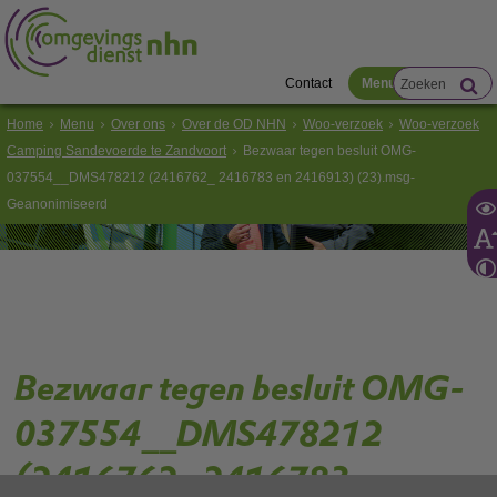
Contact
Menu
Home
Menu
Over ons
Over de OD NHN
Woo-verzoek
Woo-verzoek
Camping Sandevoerde te Zandvoort
Bezwaar tegen besluit OMG-
037554__DMS478212 (2416762_ 2416783 en 2416913) (23).msg-
Geanonimiseerd
Bezwaar tegen besluit OMG-
037554__DMS478212
(2416762_ 2416783 en