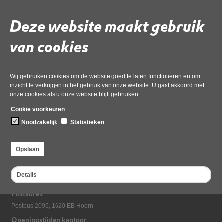
Gebruik de onderstaande link om het document te downloaden.
Deze website maakt gebruik
Download ‘Camping Sandevoerde - verweerschrift.msg-
Geanonimiseerd’,
van cookies
21 april 2026,
pdf
, 244kB
Deel deze pagina
Wij gebruiken cookies om de website goed te laten functioneren en om
inzicht te verkrijgen in het gebruik van onze website. U gaat akkoord met
onze cookies als u onze website blijft gebruiken.
Cookie voorkeuren
Noodzakelijk
Statistieken
Opslaan
Bezoekadres
Details
Dampten 2, 1624 NR Hoorn
Postadres
Postbus 2095, 1620 EB Hoorn
Openingstijden kantoor