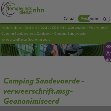
Contact
Menu
Home
Menu
Over ons
Over de OD NHN
Woo-verzoek
Woo-verzoek
Camping Sandevoerde te Zandvoort
Camping Sandevoerde -
verweerschrift.msg-Geanonimiseerd
Camping Sandevoerde -
verweerschrift.msg-
Geanonimiseerd