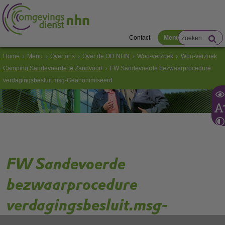
Contact
Menu
Home
Menu
Over ons
Over de OD NHN
Woo-verzoek
Woo-verzoek
Camping Sandevoerde te Zandvoort
FW Sandevoerde bezwaarprocedure
verdagingsbesluit.msg-Geanonimiseerd
FW Sandevoerde
bezwaarprocedure
verdagingsbesluit.msg-