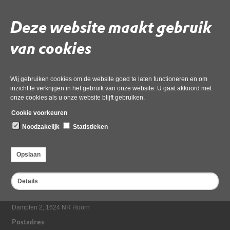
Geanonimiseerd
Deze website maakt gebruik
Gebruik de onderstaande link om het document te downloaden.
van cookies
Download ‘FW Sandevoerde bezwaarprocedure verdagingsbesluit.msg-
Geanonimiseerd’,
21 april 2026,
pdf
, 137kB
Wij gebruiken cookies om de website goed te laten functioneren en om
inzicht te verkrijgen in het gebruik van onze website. U gaat akkoord met
onze cookies als u onze website blijft gebruiken.
Deel deze pagina
Cookie voorkeuren
Noodzakelijk
Statistieken
Opslaan
Details
Bezoekadres
Dampten 2, 1624 NR Hoorn
Postadres