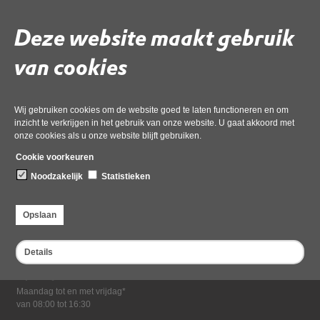
Download ‘HAC 18 september 225.msg-Geanonimiseerd’,
21 april 2026,
pdf
, 212kB
Deze website maakt gebruik
van cookies
Deel deze pagina
Wij gebruiken cookies om de website goed te laten functioneren en om
inzicht te verkrijgen in het gebruik van onze website. U gaat akkoord met
onze cookies als u onze website blijft gebruiken.
Cookie voorkeuren
Noodzakelijk
Statistieken
Bezoekadres
Opslaan
Dampten 2, 1624 NR Hoorn
Postadres
Details
Postbus 2095, 1620 EB Hoorn
Openingstijden kantoor
Maandag tot en met vrijdag*
van 08:00 tot 16:30