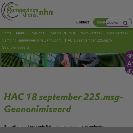
Contact
Menu
Home
Menu
Over ons
Over de OD NHN
Woo-verzoek
Woo-verzoek
Camping Sandevoerde te Zandvoort
HAC 18 september 225.msg-
Geanonimiseerd
HAC 18 september 225.msg-
Geanonimiseerd
Gebruik de onderstaande link om het document te downloaden.