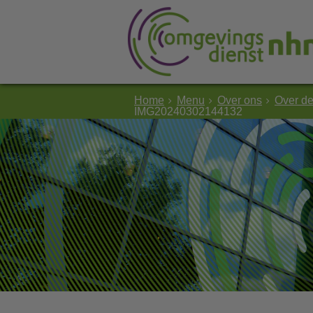
Home
Menu
Over ons
Over d
IMG20240302144132