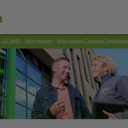
e OD NHN
Woo-verzoek
Woo-verzoek Camping Sandevoerd