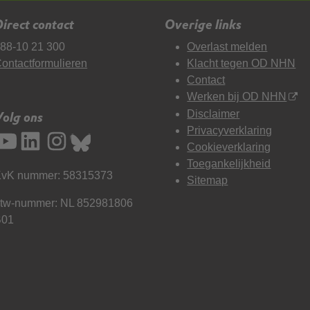
irect contact
Overige links
88-10 21 300
Overlast melden
ontactformulieren
Klacht tegen OD NHN
Contact
Werken bij OD NHN
Disclaimer
Volg ons
Privacyverklaring
Cookieverklaring
Toegankelijkheid
vK nummer: 58315373
Sitemap
tw-nummer: NL 852981806
B01