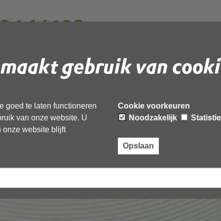
2144132
maakt gebruik van cooki
 document te downloaden.
,
 goed te laten functioneren
Cookie voorkeuren
ebruik van onze website. U
Noodzakelijk
Statisti
onze website blijft
Opslaan