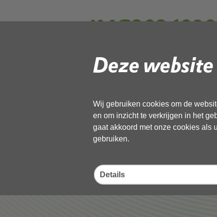
IMG2024030
Deze website 
Gebruik de onderstaande link om het
Download ‘IMG20240302144132’
21 april 2026, 504kB
Wij gebruiken cookies om de website
en om inzicht te verkrijgen in het g
gaat akkoord met onze cookies als u 
Deel deze pagina
gebruiken.
Details