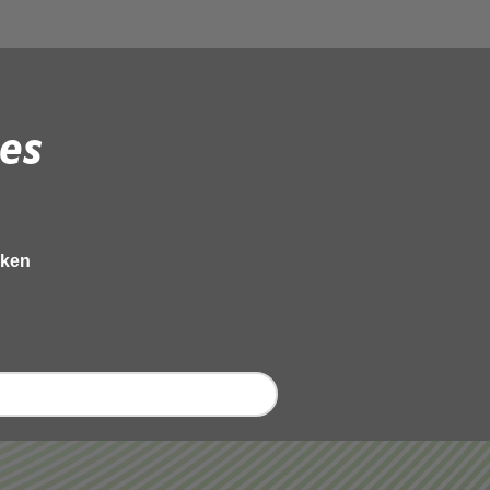
es
eken