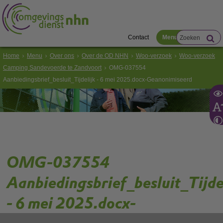
Contact
Menu
Home
Menu
Over ons
Over de OD NHN
Woo-verzoek
Woo-verzoek
Camping Sandevoerde te Zandvoort
OMG-037554
Aanbiedingsbrief_besluit_Tijdelijk - 6 mei 2025.docx-Geanonimiseerd
OMG-037554
Aanbiedingsbrief_besluit_Tijde
- 6 mei 2025.docx-