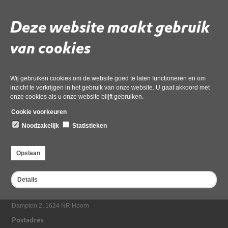
Geanonimiseerd
Deze website maakt gebruik
Gebruik de onderstaande link om het document te downloaden.
van cookies
Download ‘OMG-037554 Aanbiedingsbrief_besluit_Tijdelijk - 6 mei
2025.docx-Geanonimiseerd’,
21 april 2026,
pdf
, 294kB
Wij gebruiken cookies om de website goed te laten functioneren en om
inzicht te verkrijgen in het gebruik van onze website. U gaat akkoord met
onze cookies als u onze website blijft gebruiken.
Deel deze pagina
Cookie voorkeuren
Noodzakelijk
Statistieken
Opslaan
Details
Bezoekadres
Dampten 2, 1624 NR Hoorn
Postadres