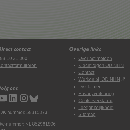
irect contact
Overige links
88-10 21 300
Overlast melden
ontactformulieren
Klacht tegen OD NHN
Contact
Werken bij OD NHN
Disclaimer
Volg ons
Privacyverklaring
Cookieverklaring
Toegankelijkheid
vK nummer: 58315373
Sitemap
tw-nummer: NL 852981806