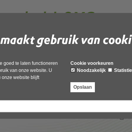
egen besluit OMG-
478212
maakt gebruik van cooki
16783 en 2416913)
 goed te laten functioneren
Cookie voorkeuren
ebruik van onze website. U
Noodzakelijk
Statisti
 document te downloaden.
onze website blijft
esluit OMG-037554_DMS478212 (2416762_2416783 en
Opslaan