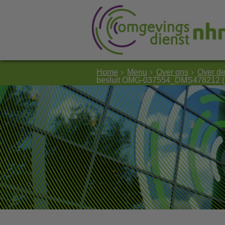
Home
Menu
Over ons
Over d
besluit OMG-037554_DMS478212 (