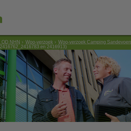
e OD NHN
Woo-verzoek
Woo-verzoek Camping Sandevoerd
2416762_2416783 en 2416913)