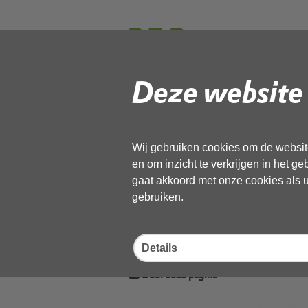
RE Bezwaar t
037554_DMS
Deze website 
(2416762_24
Wij gebruiken cookies om de website
en om inzicht te verkrijgen in het g
Gebruik de onderstaande link om het
gaat akkoord met onze cookies als u 
gebruiken.
Download ‘RE Bezwaar tegen b
2416913)’,
21 april 2026,
pdf
, 1MB
Details
Deel deze pagina