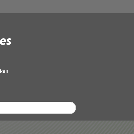
es
eken