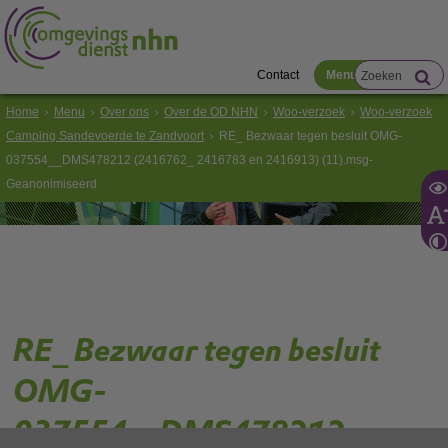
Contact
Menu
Home
Menu
Over ons
Over de OD NHN
Woo-verzoek
Woo-verzoek
Camping Sandevoerde te Zandvoort
RE_ Bezwaar tegen besluit OMG-
037554__DMS478212 (2416762_ 2416783 en 2416913) (11).msg-
Geanonimiseerd
RE_ Bezwaar tegen besluit
OMG-
037554__DMS478212