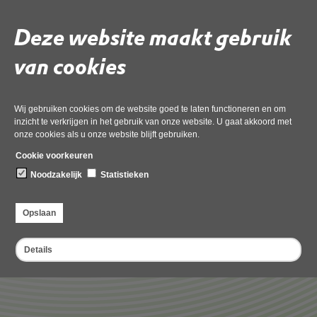
(2416762_ 2416783 en
Deze website maakt gebruik
2416913) (11).msg-
van cookies
Geanonimiseerd
Wij gebruiken cookies om de website goed te laten functioneren en om
Gebruik de onderstaande link om het document te downloaden.
inzicht te verkrijgen in het gebruik van onze website. U gaat akkoord met
onze cookies als u onze website blijft gebruiken.
Download ‘RE_ Bezwaar tegen besluit OMG-037554__DMS478212
(2416762_ 2416783 en 2416913) (11).msg-Geanonimiseerd’,
Cookie voorkeuren
21 april 2026,
pdf
, 624kB
Noodzakelijk
Statistieken
Deel deze pagina
Opslaan
Details