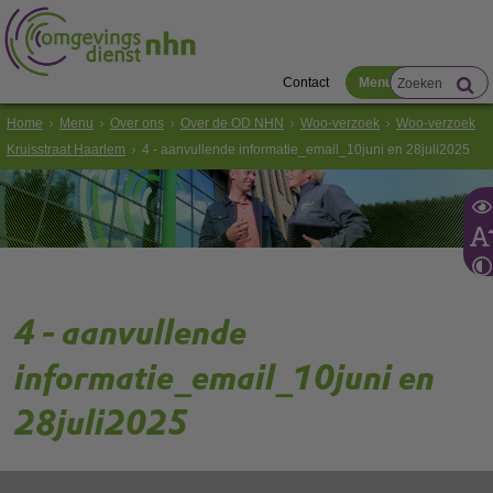
Contact
Menu
Home
Menu
Over ons
Over de OD NHN
Woo-verzoek
Woo-verzoek
Kruisstraat Haarlem
4 - aanvullende informatie_email_10juni en 28juli2025
4 - aanvullende
informatie_email_10juni en
28juli2025
Gebruik de onderstaande link om het document te downloaden.