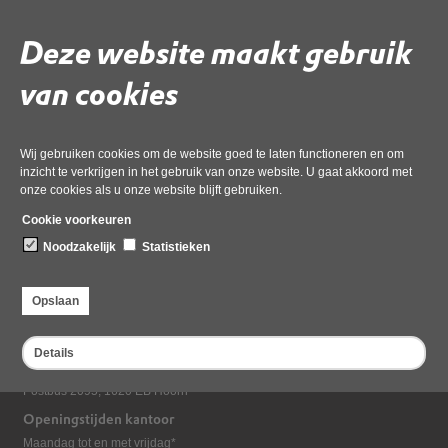
Download ‘454648_1 - e-mail bericht gem. hoorn past wel in
Deze website maakt gebruik
omgevingsplan.msg_geanonimiseerd’,
02 juni 2026,
pdf
, 668kB
van cookies
Deel deze pagina
Wij gebruiken cookies om de website goed te laten functioneren en om
inzicht te verkrijgen in het gebruik van onze website. U gaat akkoord met
onze cookies als u onze website blijft gebruiken.
Cookie voorkeuren
Noodzakelijk
Statistieken
Opslaan
Bezoekadres
Dampten 2, 1624 NR Hoorn
Details
Postadres
Postbus 2095, 1620 EB Hoorn
Openingstijden kantoor
Maandag tot en met vrijdag*