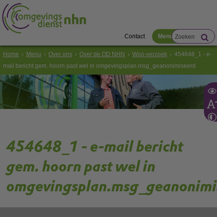
Contact
Menu
Home
Menu
Over ons
Over de OD NHN
Woo-verzoek
454648_1 - e-
mail bericht gem. hoorn past wel in omgevingsplan.msg_geanonimiseerd
454648_1 - e-mail bericht
gem. hoorn past wel in
omgevingsplan.msg_geanonimi
Gebruik de onderstaande link om het document te downloaden.