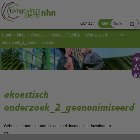
Contact
Menu
Home
Menu
Over ons
Over de OD NHN
Woo-verzoek
akoestisch
onderzoek_2_geanonimiseerd
akoestisch
onderzoek_2_geanonimiseerd
Gebruik de onderstaande link om het document te downloaden.
Download ‘akoestisch onderzoek_2_geanonimiseerd’,