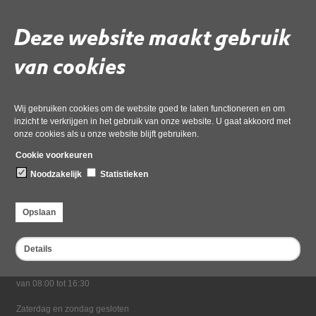
02 juni 2026,
pdf
, 9MB
Deze website maakt gebruik
Deel deze pagina
van cookies
Wij gebruiken cookies om de website goed te laten functioneren en om
inzicht te verkrijgen in het gebruik van onze website. U gaat akkoord met
onze cookies als u onze website blijft gebruiken.
Cookie voorkeuren
Noodzakelijk
Statistieken
Bezoekadres
Dampten 2, 1624 NR Hoorn
Opslaan
Postadres
Postbus 2095, 1620 EB Hoorn
Details
Openingstijden kantoor
Maandag tot en met vrijdag*
van 08:00 tot 16:30
Zaterdag en zondag gesloten